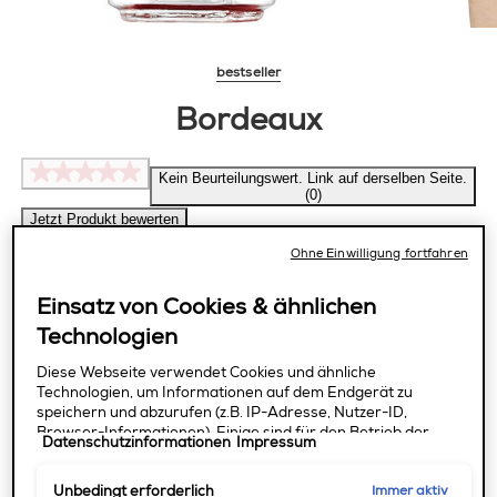
bestseller
Bordeaux
Kein Beurteilungswert. Link auf derselben Seite.
(0)
Jetzt Produkt bewerten
Ohne Einwilligung fortfahren
essie original Nagellack bietet eine Formel in
Salonqualität für makellose Deckkraft
Einsatz von Cookies & ähnlichen
cremefarben
rot
Technologien
Diese Webseite verwendet Cookies und ähnliche
Technologien, um Informationen auf dem Endgerät zu
bestseller
speichern und abzurufen (z.B. IP-Adresse, Nutzer-ID,
Browser-Informationen). Einige sind für den Betrieb der
jetzt entdecken
Datenschutzinformationen
Impressum
Webseite unbedingt erforderlich. Andere erfordern eine
Einwilligung, so für die Analyse des Nutzerverhaltens und
Immer aktiv
Unbedingt erforderlich
Performance-Messung, das Angebot bestimmter Services,