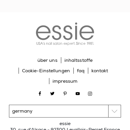
essie
über uns
inhaltsstoffe
Cookie-Einstellungen
faq
kontakt
impressum
facebook
twitter
pinterest
youtube
instagram
essie
30, rue d'Alsace - 92300 Levallois-Perret France