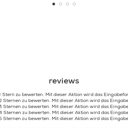
CI 42090 / BLUE 1 LAKE 
go to 0
go to 1
go to 2
go to 3
CI 45410 / RED 28 • CI 60
POWDER • CI 15850 / RED 
ORANGE 5 • CI 45380 / R
(F.I.L. D48596/11).;
demure vix
40 G2025 1 -
ACETATE • NITROCELLUL
ALCOHOL • TRIBUTYL CI
ADIPIC ACID/NEOPENTY
COPOLYMER • STEARALK
COPOLYMER • BENZOPH
ACETOPHENONE/OXYME
• ACETYL TRIBUTYL CITR
DIAMINE/ISOPHTHALIC 
reviews
PHTHALIC ANHYDRIDE/
COPOLYMER • CALCIUM A
POLYETHYLENE TEREPH
1 Stern zu bewerten. Mit dieser Aktion wird das Eingabefo
BOROSILICATE • OXIDIZ
 2 Sternen zu bewerten. Mit dieser Aktion wird das Eingab
TOSYLAMIDE • SYNTHET
 3 Sternen zu bewerten. Mit dieser Aktion wird das Eingab
COLOPHONIUM / ROSIN • 
 4 Sternen zu bewerten. Mit dieser Aktion wird das Eingab
POLYACRYLATE-4 • POLY
 5 Sternen zu bewerten. Mit dieser Aktion wird das Eingab
HYDROXIDE • ALUMINUM 
77891 / TITANIUM DIOXIDE