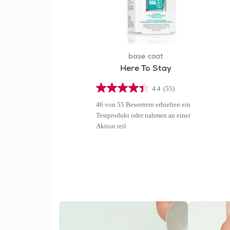
base coat
Here To Stay
4.4
(55)
4.4
von
46 von 55 Bewertern erhielten ein
5
Testprodukt oder nahmen an einer
Sternen.
Aktion teil
55
Bewertungen
skip
tab
component