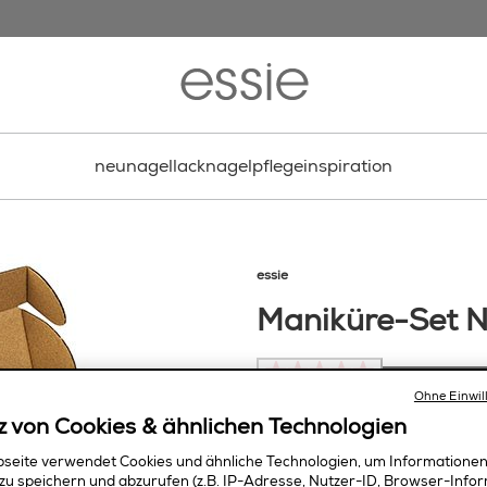
neu
nagellack
nagelpflege
inspiration
essie
Maniküre-Set N
Kein Beurteilun
Ohne Einwil
Jetzt Produkt bewerten
z von Cookies & ähnlichen Technologien
seite verwendet Cookies und ähnliche Technologien, um Informatione
zu speichern und abzurufen (z.B. IP-Adresse, Nutzer-ID, Browser-Infor