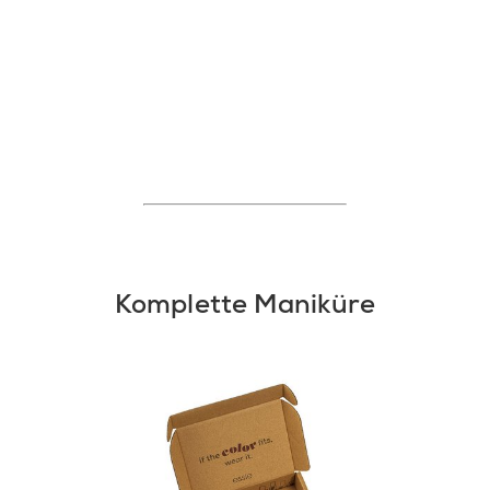
COPOLYMER • CALCIUM A
POLYETHYLENE TEREPH
BOROSILICATE • OXIDIZ
TOSYLAMIDE • SYNTHET
COLOPHONIUM / ROSIN • 
POLYACRYLATE-4 • POLY
HYDROXIDE • ALUMINUM 
77891 / TITANIUM DIOXIDE
CI 77499 / IRON OXIDES • 
BARIUM SULFATE • CI 1585
LAKE • CI 77163 / BISMU
AMMONIUM FERROCYANIDE 
77400 / BRONZE POWDER 
CI 42090 / BLUE 1 LAKE 
Komplette Maniküre
CI 45410 / RED 28 • CI 60
POWDER • CI 15850 / RED 
ORANGE 5 • CI 45380 / R
(F.I.L. D48596/11).;
marshmallow 3
G2025 1 
ACETATE • NITROCELLUL
CITRATE • ISOPROPYL A
ADIPIC ACID/NEOPENTY
COPOLYMER • STEARALK