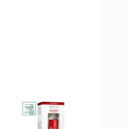
LUMINUM BOROSILICATE • SILICA •
THALATE • CALCIUM SODIUM
ED POLYETHYLENE • ETHYL
IC FLUORPHLOGOPITE • ALUMINA •
MAGNESIUM SILICATE • TIN OXIDE •
URETHANE-11 • CI 77002 / ALUMINUM
HYDROXIDE ● [+/- MAY CONTAIN: CI
 • CI 19140 / YELLOW 5 LAKE • CI 77491,
MICA • CI 15850 / RED 6 LAKE • CI 77120 /
0 / RED 7 LAKE • CI 15880 / RED 34
TH OXYCHLORIDE • CI 77510 / FERRIC
• CI 77266 [NANO] / BLACK 2 • CI
• CI 77510 / FERRIC FERROCYANIDE •
• CI 77288 / CHROMIUM OXIDE GREENS •
725 / VIOLET 2 • CI 77400 / COPPER
7 • CI 75470 / CARMINE • CI 45370 /
ED 21 • CI 77000 / ALUMINUM POWDER].
- INGREDIENTS: ETHYL ACETATE • BUTYL
OSE • PROPYL ACETATE • TRIBUTYL
LCOHOL • TOSYLAMIDE/EPOXY RESIN •
L GLYCOL/TRIMELLITIC ANHYDRIDE
ONIUM HECTORITE • ACRYLATES