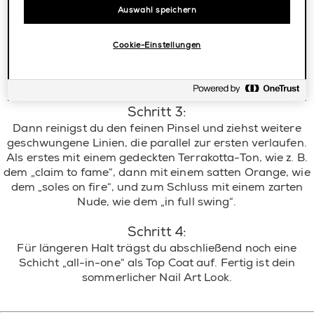
Auswahl speichern
Schritt 2:
Dann geht’s weiter mit den essie Sommerfarben und
Cookie-Einstellungen
einem feinen Pinsel. Male zunächst mit einem kräftigen
Lila, wie dem „tangoed in love“, eine kleine,
geschwungene Linie auf deine Nagelspitze.
Schritt 3:
Dann reinigst du den feinen Pinsel und ziehst weitere
geschwungene Linien, die parallel zur ersten verlaufen.
Als erstes mit einem gedeckten Terrakotta-Ton, wie z. B.
dem
„claim to fame“,
dann mit einem satten Orange, wie
dem „soles on fire“, und zum Schluss mit einem zarten
Nude, wie dem „in full swing“.
Schritt 4:
Für längeren Halt trägst du abschließend noch eine
Schicht „all-in-one“ als Top Coat auf. Fertig ist dein
sommerlicher Nail Art Look.