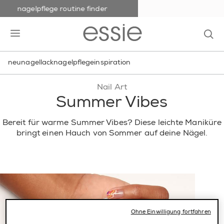
nagelpflege routine finder
skip to main content
essie
op
open hamburguer menu
neu
nagellack
nagelpflege
inspiration
Nail Art
Summer Vibes
Bereit für warme Summer Vibes? Diese leichte Maniküre
bringt einen Hauch von Sommer auf deine Nägel.
Ohne Einwilligung fortfahren