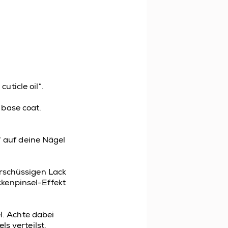
& cuticle
oil
“.
e
base
coat
.
“
auf deine Nägel
erschüssigen Lack
ckenpinsel-Effekt
l. Achte dabei
s verteilst.