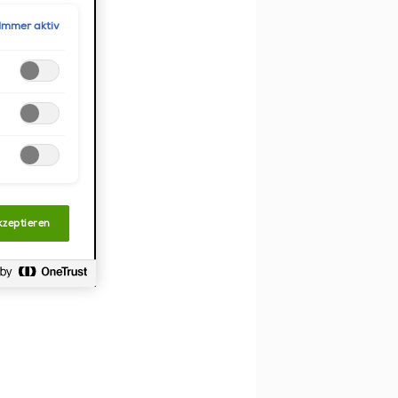
n direkt
Immer aktiv
speicherbar
llungen"
en.
kzeptieren