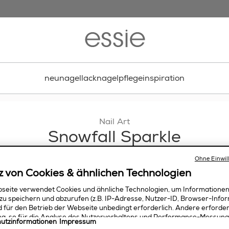
neu
nagellack
nagelpflege
inspiration
Nail Art
Snowfall Sparkle
n Nägeln mit diesem Nageldesign auch bei eisigen Temper
Ohne Einwil
z von Cookies & ähnlichen Technologien
seite verwendet Cookies und ähnliche Technologien, um Informatione
zu speichern und abzurufen (z.B. IP-Adresse, Nutzer-ID, Browser-Infor
nd für den Betrieb der Webseite unbedingt erforderlich. Andere erforde
ung, so für die Analyse des Nutzerverhaltens und Performance-Messung
utzinformationen
Impressum
estimmter Services, die Personalisierung der Nutzererfahrung, Marke