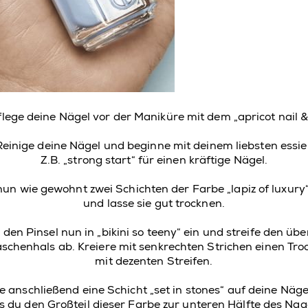
 Pflege deine Nägel vor der Maniküre mit dem
„apricot nail 
 Reinige deine Nägel und beginne mit deinem liebsten
essi
Z.B.
„strong
start
“
für einen
kräftige Nägel.
nun wie gewohnt zwei Schichten der Farbe
„
lapiz
of
luxury
und lasse sie gut trocknen.
 den Pinsel nun in „
bikini
so
teeny
“ ein und streife den üb
schenhals ab. Kreiere mit senkrechten Strichen einen Tro
mit dezenten Streifen.
ge anschließend eine Schicht „
set
in
stones
“ auf deine Näge
s du den Großteil dieser Farbe zur unteren Hälfte des Nagel