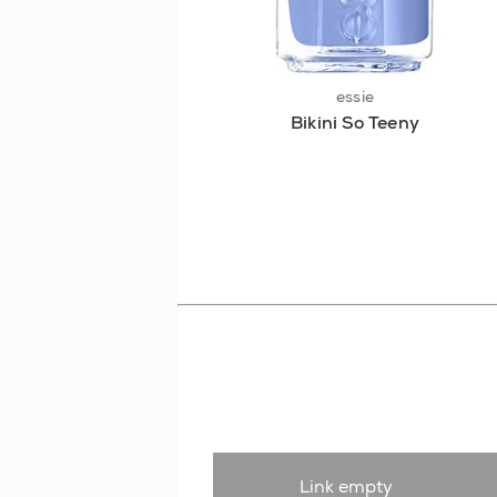
essie
Bikini So Teeny
Link empty