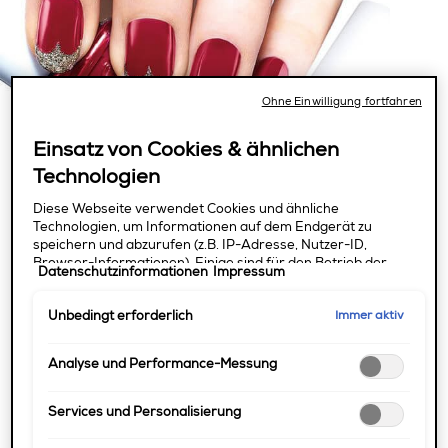
Ohne Einwilligung fortfahren
Einsatz von Cookies & ähnlichen
Technologien
Diese Webseite verwendet Cookies und ähnliche
Technologien, um Informationen auf dem Endgerät zu
speichern und abzurufen (z.B. IP-Adresse, Nutzer-ID,
Browser-Informationen). Einige sind für den Betrieb der
Datenschutzinformationen
Impressum
Webseite unbedingt erforderlich. Andere erfordern eine
Einwilligung, so für die Analyse des Nutzerverhaltens und
Immer aktiv
Unbedingt erforderlich
Performance-Messung, das Angebot bestimmter Services,
die Personalisierung der Nutzererfahrung, Marketingzwecke
und die Einbindung externer Medien. Nicht unbedingt
Analyse und Performance-Messung
Schritt 1: Pflege deine Nägel vor der Maniküre mit dem
erforderliche Cookies können direkt akzeptiert ("Alle
„apricot nail & cuticle
oil
“.
akzeptieren") oder abgelehnt ("Ohne Einwilligung
fortfahren") werden. Individuelle Anpassungen der
Services und Personalisierung
Einstellungen sind ebenfalls möglich und speicherbar
Schritt 2: Reinige deine Nägel und beginne mit deinem
("Auswahl speichern"). Die Auswahl kann jederzeit unter