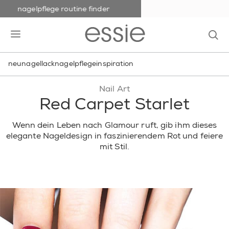
nagelpflege routine finder
skip to main content
essie
op
open hamburguer menu
neu
nagellack
nagelpflege
inspiration
Nail Art
Red Carpet Starlet
Wenn dein Leben nach Glamour ruft, gib ihm dieses
elegante Nageldesign in faszinierendem Rot und feiere
mit Stil.