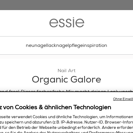
neu
nagellack
nagelpflege
inspiration
Nail Art
Organic Galore
and free! Dieser farbenfrohe Mix macht deinen Look unsc
jedem das Gefühl von Lebendigkeit.
Ohne Einwil
z von Cookies & ähnlichen Technologien
seite verwendet Cookies und ähnliche Technologien, um Informatione
zu speichern und abzurufen (z.B. IP-Adresse, Nutzer-ID, Browser-Infor
nd für den Betrieb der Webseite unbedingt erforderlich. Andere erforde