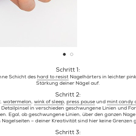
Zu Folie 0
Zu Folie 1
Schritt 1:
nne Schicht des
hard to resist
Nagelhärters in leichter pin
Stärkung deiner Nägel auf.
Schritt 2:
t.
watermelon
,
wink of sleep
,
press pause
und
mint candy 
Detailpinsel in verschieden geschwungene Linien und Fo
en. Egal, ob geschwungene Linien, über den ganzen Nagel
 Nagelseiten – deiner Kreativität sind hier keine Grenzen g
Schritt 3: