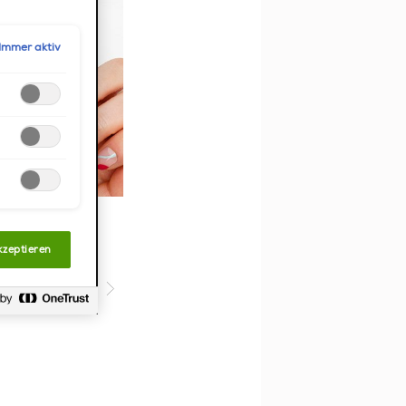
, das
tingzwecke
n direkt
Immer aktiv
speicherbar
llungen"
en.
kzeptieren
Nächste Folie