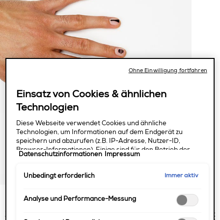
Ohne Einwilligung fortfahren
Einsatz von Cookies & ähnlichen
Technologien
Diese Webseite verwendet Cookies und ähnliche
Technologien, um Informationen auf dem Endgerät zu
speichern und abzurufen (z.B. IP-Adresse, Nutzer-ID,
Browser-Informationen). Einige sind für den Betrieb der
Datenschutzinformationen
Impressum
Webseite unbedingt erforderlich. Andere erfordern eine
Einwilligung, so für die Analyse des Nutzerverhaltens und
Immer aktiv
Unbedingt erforderlich
Performance-Messung, das Angebot bestimmter Services,
die Personalisierung der Nutzererfahrung, Marketingzwecke
und die Einbindung externer Medien. Nicht unbedingt
Analyse und Performance-Messung
Schritt 1:
erforderliche Cookies können direkt akzeptiert ("Alle
akzeptieren") oder abgelehnt ("Ohne Einwilligung
Zunächst trägst du eine dünne Schicht des
strong start