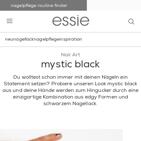
nagelpflege routine finder
skip to main content
essie
op
open hamburguer menu
neu
nagellack
nagelpflege
inspiration
Nail Art
mystic black
Du wolltest schon immer mit deinen Nägeln ein
Statement setzen? Probiere unseren Look mystic black
aus und deine Hände werden zum Hingucker durch eine
einzigartige Kombination aus edgy Formen und
schwarzem Nagellack.