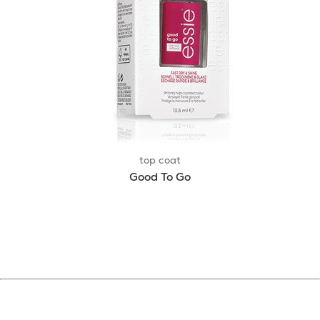
top coat
Good To Go