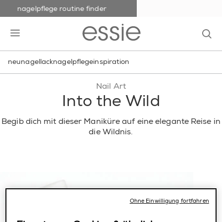
nagelpflege routine finder
skip to main content
essie
op
open hamburguer menu
neu
nagellack
nagelpflege
inspiration
Nail Art
Into the Wild
Begib dich mit dieser Maniküre auf eine elegante Reise in
die Wildnis.
Ohne Einwilligung fortfahren