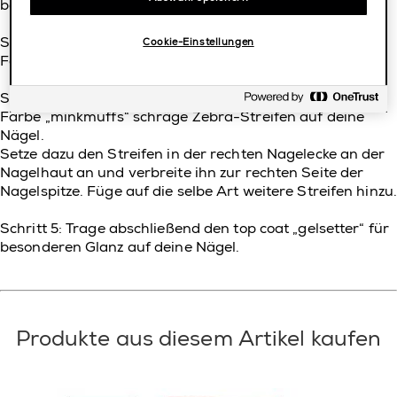
besonders
starke Nägel.
Schritt 3: Trage nun wie gewohnt zwei Schichten der
Cookie-Einstellungen
Farbe „
sand
tropez
“ auf deine Nägel.
Schritt 4: Male nun mit einem sehr feinen Pinsel und der
Farbe „
mink
muffs
“ schräge Zebra-Streifen auf deine
Nägel.
Setze dazu den Streifen in der rechten Nagelecke an der
Nagelhaut an und verbreite ihn zur rechten Seite der
Nagelspitze. Füge auf die selbe Art weitere Streifen hinzu.
Schritt
5
: Trage abschließend den top
coat
„
gel
setter
“ für
besonderen Glanz auf deine Nägel.
Produkte aus diesem Artikel kaufen