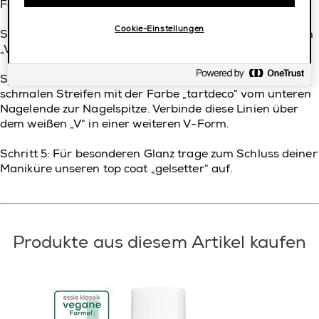
Farbe „mint
candy
apple
“ auf.
Cookie-Einstellungen
Schritt 3:
Trage oberhalb des in Schritt 2 kreierten „V“ ein
„V“ in der Farbe „
blanc
“ auf.
Schritt 4: Ziehe
nun auf beiden Seiten des Nagels einen
schmalen Streifen mit der Farbe „
tart
deco
“ vom unteren
Nagelende zur Nagelspitze. Verbinde diese Linien über
dem weißen „V“ in einer weiteren V-Form.
Schritt
5:
Für besonderen Glanz trage zum Schluss deiner
Maniküre unseren top
coat
„
gel
setter
“ auf.
Produkte aus diesem Artikel kaufen