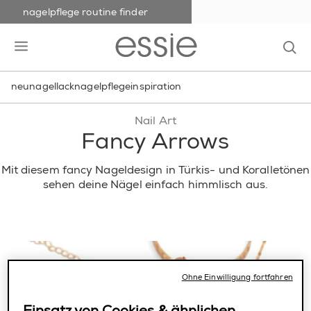
nagelpflege routine finder
skip to main content
essie
op
open hamburguer menu
neu
nagellack
nagelpflege
inspiration
Nail Art
Fancy Arrows
Mit diesem fancy Nageldesign in Türkis- und Koralletönen
sehen deine Nägel einfach himmlisch aus.
Ohne Einwilligung fortfahren
Einsatz von Cookies & ähnlichen