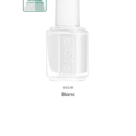
essie
Blanc