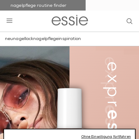
nagelpflege routine finder
skip to main content
essie
op
open hamburguer menu
neu
nagellack
nagelpflege
inspiration
Ohne Einwilligung fortfahren