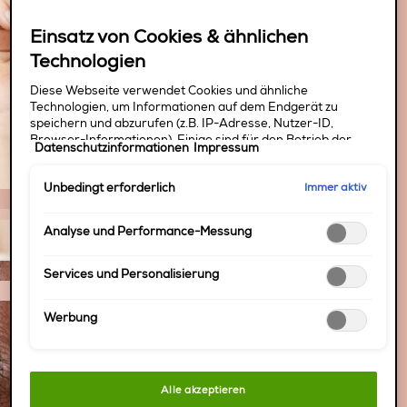
Einsatz von Cookies & ähnlichen
quick dry
Technologien
Diese Webseite verwendet Cookies und ähnliche
Technologien, um Informationen auf dem Endgerät zu
speichern und abzurufen (z.B. IP-Adresse, Nutzer-ID,
Browser-Informationen). Einige sind für den Betrieb der
Datenschutzinformationen
Impressum
Webseite unbedingt erforderlich. Andere erfordern eine
Einwilligung, so für die Analyse des Nutzerverhaltens und
Immer aktiv
Unbedingt erforderlich
Performance-Messung, das Angebot bestimmter Services,
die Personalisierung der Nutzererfahrung, Marketingzwecke
und die Einbindung externer Medien. Nicht unbedingt
Analyse und Performance-Messung
erforderliche Cookies können direkt akzeptiert ("Alle
akzeptieren") oder abgelehnt ("Ohne Einwilligung
fortfahren") werden. Individuelle Anpassungen der
Services und Personalisierung
Einstellungen sind ebenfalls möglich und speicherbar
("Auswahl speichern"). Die Auswahl kann jederzeit unter
Werbung
dem Link "Cookie-Einstellungen" angepasst werden. Für
weitere Informationen s. unsere Datenschutzinformationen.
Alle akzeptieren