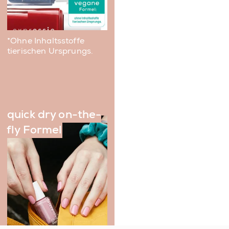
*Ohne Inhaltsstoffe
tierischen Ursprungs.
quick dry on-the-
fly Formel