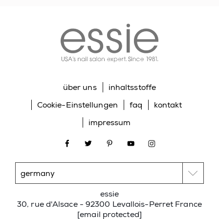
essie
Farbe & Glanz in nur
einem Schritt. Trockene
Nägel in einer Minute.
Vegane 8-Free Formel
ohne tierische
Inhaltsstoffe
über uns
inhaltsstoffe
Cookie-Einstellungen
faq
kontakt
impressum
Unser erster
facebook
twitter
pinterest
youtube
instagram
angewinkelter
Speedpinsel
essie
30, rue d'Alsace - 92300 Levallois-Perret France
[email protected]