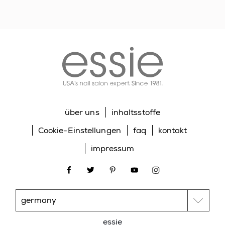
BISMUTH OXYCHLORIDE • CI 15880 / RED 34 LAKE •
CI 77000 / ALUMINUM POWDER • CI 77007 /
ULTRAMARINES • CI 77266 [NANO] / BLACK 2 • CI
essie
45410 / RED 28 • CI 77510 / FERRIC FERROCYANIDE
• CI 60725 / VIOLET 2 • CI 77400 / BRONZE
POWDER • CI 77400 / COPPER POWDER • CI 60730
/ EXT. VIOLET 2 • CI 45370 / ORANGE 5 • CI 45380 /
RED 22]. (F.I.L. Z48596/62).
über uns
inhaltsstoffe
Cookie-Einstellungen
faq
kontakt
impressum
facebook
twitter
pinterest
youtube
instagram
essie