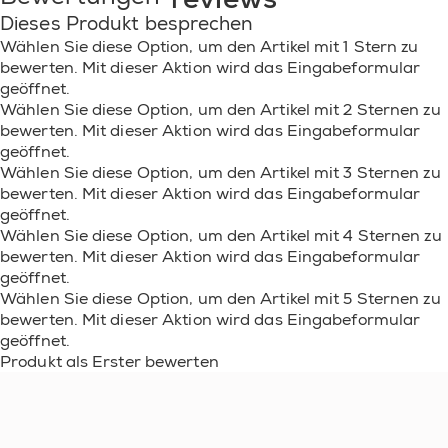
ACETOPHENONE/OXYMETHYLENE COPOLYMER •
Dieses Produkt besprechen
SYNTHETIC FLUORPHLOGOPITE • DIMETHICONE •
CALCIUM SODIUM BOROSILICATE • BARIUM
Wählen Sie diese Option, um den Artikel mit 1 Stern zu
SULFATE • CITRIC ACID • SILICA • CALCIUM
bewerten. Mit dieser Aktion wird das Eingabeformular
ALUMINUM BOROSILICATE • OXIDIZED
geöffnet.
POLYETHYLENE • ACETYL TRIBUTYL CITRATE •
Wählen Sie diese Option, um den Artikel mit 2 Sternen zu
COLOPHONIUM / ROSIN •
bewerten. Mit dieser Aktion wird das Eingabeformular
NORBORNANEDIAMINE/RESORCINOL DIGLYCIDYL
geöffnet.
ETHER CROSSPOLYMER • PHTHALIC
Wählen Sie diese Option, um den Artikel mit 3 Sternen zu
ANHYDRIDE/GLYCERIN/GLYCIDYL DECANOATE
bewerten. Mit dieser Aktion wird das Eingabeformular
COPOLYMER • MAGNESIUM SILICATE •
geöffnet.
DIPROPYLENE GLYCOL DIBENZOATE • SUCROSE
ACETATE ISOBUTYRATE • SILICA [NANO] / SILICA •
Wählen Sie diese Option, um den Artikel mit 4 Sternen zu
TIN OXIDE • ALUMINUM HYDROXIDE •
bewerten. Mit dieser Aktion wird das Eingabeformular
TRIETHOXYSILYLETHYL
geöffnet.
POLYDIMETHYLSILOXYETHYL DIMETHICONE •
Wählen Sie diese Option, um den Artikel mit 5 Sternen zu
ISOPROPYL TITANIUM TRIISOSTEARATE •
bewerten. Mit dieser Aktion wird das Eingabeformular
ALCOHOL DENAT. • ACETONE • ALUMINA • CI
geöffnet.
77002 / ALUMINUM HYDROXIDE ● [+/- MAY
Produkt als Erster bewerten
CONTAIN: CI 77891 / TITANIUM DIOXIDE • CI 19140 /
YELLOW 5 LAKE • MICA • CI 77491, CI 77492, CI 77499
/ IRON OXIDES • CI 15850 / RED 7 LAKE • CI 15850 /
RED 6 LAKE • CI 42090 / BLUE 1 LAKE • CI 77510 /
FERRIC AMMONIUM FERROCYANIDE • CI 77163 /