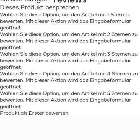
ACETOPHENONE/OXYMETHYLENE COPOLYMER •
Dieses Produkt besprechen
SYNTHETIC FLUORPHLOGOPITE • DIMETHICONE •
CALCIUM SODIUM BOROSILICATE • BARIUM
Wählen Sie diese Option, um den Artikel mit 1 Stern zu
SULFATE • CITRIC ACID • SILICA • CALCIUM
bewerten. Mit dieser Aktion wird das Eingabeformular
ALUMINUM BOROSILICATE • OXIDIZED
geöffnet.
POLYETHYLENE • ACETYL TRIBUTYL CITRATE •
Wählen Sie diese Option, um den Artikel mit 2 Sternen zu
COLOPHONIUM / ROSIN •
bewerten. Mit dieser Aktion wird das Eingabeformular
NORBORNANEDIAMINE/RESORCINOL DIGLYCIDYL
geöffnet.
ETHER CROSSPOLYMER • PHTHALIC
Wählen Sie diese Option, um den Artikel mit 3 Sternen zu
ANHYDRIDE/GLYCERIN/GLYCIDYL DECANOATE
bewerten. Mit dieser Aktion wird das Eingabeformular
COPOLYMER • MAGNESIUM SILICATE •
geöffnet.
DIPROPYLENE GLYCOL DIBENZOATE • SUCROSE
ACETATE ISOBUTYRATE • SILICA [NANO] / SILICA •
Wählen Sie diese Option, um den Artikel mit 4 Sternen zu
TIN OXIDE • ALUMINUM HYDROXIDE •
bewerten. Mit dieser Aktion wird das Eingabeformular
TRIETHOXYSILYLETHYL
geöffnet.
POLYDIMETHYLSILOXYETHYL DIMETHICONE •
Wählen Sie diese Option, um den Artikel mit 5 Sternen zu
ISOPROPYL TITANIUM TRIISOSTEARATE •
bewerten. Mit dieser Aktion wird das Eingabeformular
ALCOHOL DENAT. • ACETONE • ALUMINA • CI
geöffnet.
77002 / ALUMINUM HYDROXIDE ● [+/- MAY
Produkt als Erster bewerten
CONTAIN: CI 77891 / TITANIUM DIOXIDE • CI 19140 /
YELLOW 5 LAKE • MICA • CI 77491, CI 77492, CI 77499
/ IRON OXIDES • CI 15850 / RED 7 LAKE • CI 15850 /
RED 6 LAKE • CI 42090 / BLUE 1 LAKE • CI 77510 /
FERRIC AMMONIUM FERROCYANIDE • CI 77163 /