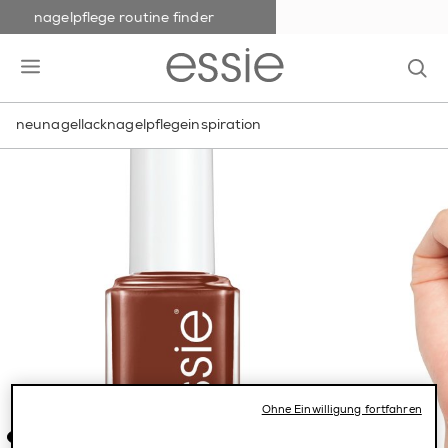
nagelpflege routine finder
skip to main content
essie
op
open hamburguer menu
neu
nagellack
nagelpflege
inspiration
Ohne Einwilligung fortfahren