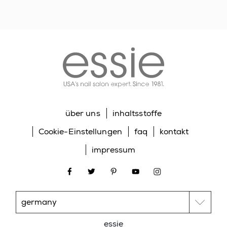
BISMUTH OXYCHLORIDE • CI 15880 / RED 34 LAKE •
CI 77000 / ALUMINUM POWDER • CI 77007 /
ULTRAMARINES • CI 77266 [NANO] / BLACK 2 • CI
essie
45410 / RED 28 • CI 77510 / FERRIC FERROCYANIDE
• CI 60725 / VIOLET 2 • CI 77400 / BRONZE
POWDER • CI 77400 / COPPER POWDER • CI 60730
/ EXT. VIOLET 2 • CI 45370 / ORANGE 5 • CI 45380 /
RED 22]. (F.I.L. Z48596/62).
über uns
inhaltsstoffe
Cookie-Einstellungen
faq
kontakt
impressum
facebook
twitter
pinterest
youtube
instagram
essie