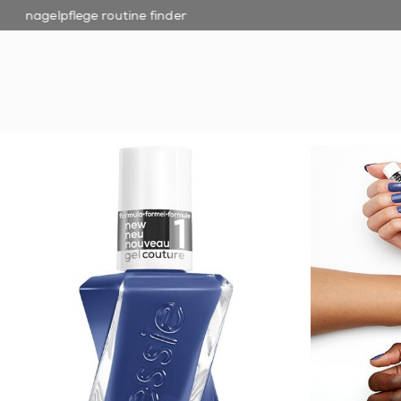
nagelpflege routine finder
open hamburguer menu
neu
nagellack
nagelpflege
inspiration