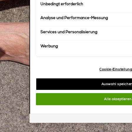
Unbedingt erforderlich
Cookies können direkt akzeptiert ("Alle akzeptieren"
fortfahren") werden. Individuelle Anpassungen der 
und speicherbar ("Auswahl speichern"). Die Auswahl
Analyse und Performance-Messung
"Cookie-Einstellungen" angepasst werden. Für weit
Datenschutzinformationen.
Services und Personalisierung
Werbung
Cookie-Einstellun
Auswahl speiche
Alle akzeptieren