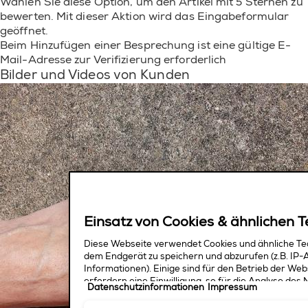
Wählen Sie diese Option, um den Artikel mit 5 Sternen zu
bewerten. Mit dieser Aktion wird das Eingabeformular
geöffnet.
Beim Hinzufügen einer Besprechung ist eine gültige E-
Mail-Adresse zur Verifizierung erforderlich
Bilder und Videos von Kunden
Einsatz von Cookies & ähnlichen 
Diese Webseite verwendet Cookies und ähnliche Te
dem Endgerät zu speichern und abzurufen (z.B. IP-
Informationen). Einige sind für den Betrieb der Web
erfordern eine Einwilligung, so für die Analyse de
Datenschutzinformationen
Impressum
Messung, das Angebot bestimmter Services, die Pe
Marketingzwecke und die Einbindung externer Medie