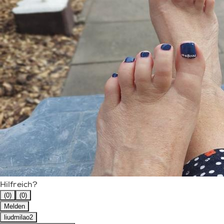
Hilfreich?
(0)
(0)
Melden
liudmilao2