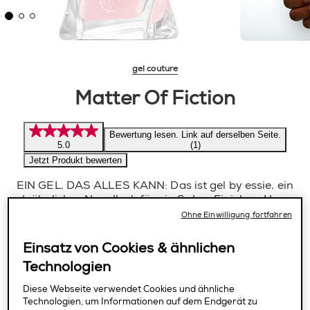
gel couture
Matter Of Fiction
Bewertung lesen. Link auf derselben Seite.
5.0
(1)
Jetzt Produkt bewerten
EIN GEL, DAS ALLES KANN: Das ist gel by essie, ein
gel-ähnlicher Nagellack für ein Salon-Finish zu Hause.
Dieses 2-Schritte Sytem aus Farbe und Topcoat sorgt
Ohne Einwilligung fortfahren
für eine Maniküre, die bis zu 15 Tage hält – ganz ohne
UV-Lampe.
Einsatz von Cookies & ähnlichen
Technologien
rosa
Diese Webseite verwendet Cookies und ähnliche
Technologien, um Informationen auf dem Endgerät zu