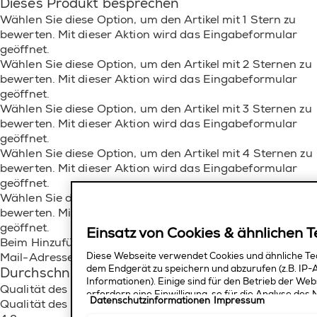
Dieses Produkt besprechen
Wählen Sie diese Option, um den Artikel mit 1 Stern zu
bewerten. Mit dieser Aktion wird das Eingabeformular
geöffnet.
Wählen Sie diese Option, um den Artikel mit 2 Sternen zu
bewerten. Mit dieser Aktion wird das Eingabeformular
geöffnet.
Wählen Sie diese Option, um den Artikel mit 3 Sternen zu
bewerten. Mit dieser Aktion wird das Eingabeformular
geöffnet.
Wählen Sie diese Option, um den Artikel mit 4 Sternen zu
bewerten. Mit dieser Aktion wird das Eingabeformular
geöffnet.
Wählen Sie diese Option, um den Artikel mit 5 Sternen zu
bewerten. Mit dieser Aktion wird das Eingabeformular
geöffnet.
Einsatz von Cookies & ähnlichen 
Beim Hinzufügen einer Besprechung ist eine gültige E-
Mail-Adresse zur Verifizierung erforderlich
Diese Webseite verwendet Cookies und ähnliche Te
dem Endgerät zu speichern und abzurufen (z.B. IP-
Durchschnittliche Kundenbeurteilungen
Informationen). Einige sind für den Betrieb der Web
Qualität des Produkts
erfordern eine Einwilligung, so für die Analyse de
Datenschutzinformationen
Impressum
Qualität des Produkts, 4.8 von 5
Messung, das Angebot bestimmter Services, die Pe