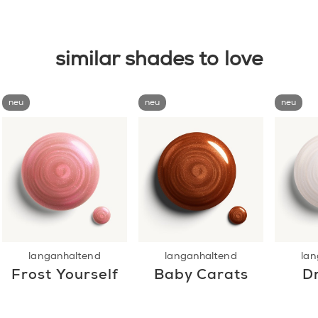
similar shades to love
neu
neu
neu
langanhaltend
langanhaltend
lan
Frost Yourself
Baby Carats
Dr