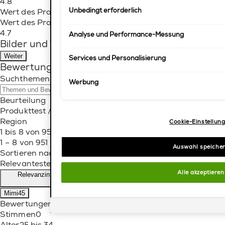
4.8
Marketingzwecke und die Einbindung externer Medie
Wert des Produkts
Unbedingt erforderlich
Cookies können direkt akzeptiert ("Alle akzeptieren"
fortfahren") werden. Individuelle Anpassungen der 
Wert des Produkts, 4.7 von 5
und speicherbar ("Auswahl speichern"). Die Auswahl
4.7
Analyse und Performance-Messung
"Cookie-Einstellungen" angepasst werden. Für weit
Bilder und Videos von Kunden
Datenschutzinformationen.
Weiter
Services und Personalisierung
Bewertungen filtern
Suchthemen und Bewertungen Suchregion
Werbung
Beurteilung
Produkttest / Sample
Region
Cookie-Einstellun
1 bis 8 von 951 Bewertungen.
1 – 8 von 951 Bewertungen
Auswahl speiche
Sortieren nach
Relevanteste
Alle akzeptieren
Relevanzinformationen
Zeigt ein Popup mit Informationen über die
Relevanzsortierung an.
Mimi45
Bewertungen
5
Stimmen
0
Alter
25 bis 34