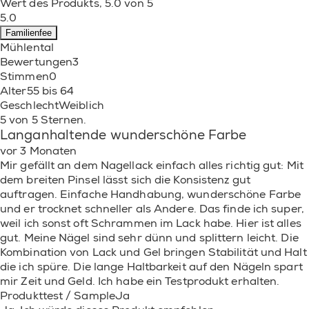
Wert des Produkts, 5.0 von 5
5.0
Familienfee
Mühlental
Bewertungen
3
Stimmen
0
Alter
55 bis 64
Geschlecht
Weiblich
5 von 5 Sternen.
Langanhaltende wunderschöne Farbe
vor 3 Monaten
Mir gefällt an dem Nagellack einfach alles richtig gut: Mit
dem breiten Pinsel lässt sich die Konsistenz gut
auftragen. Einfache Handhabung, wunderschöne Farbe
und er trocknet schneller als Andere. Das finde ich super,
weil ich sonst oft Schrammen im Lack habe. Hier ist alles
gut. Meine Nägel sind sehr dünn und splittern leicht. Die
Kombination von Lack und Gel bringen Stabilität und Halt
die ich spüre. Die lange Haltbarkeit auf den Nägeln spart
mir Zeit und Geld. Ich habe ein Testprodukt erhalten.
Produkttest / Sample
Ja